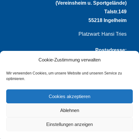
(Vereinsheim u. Sportgelände)
Talstr.149
55218 Ingelheim
Platzwart: Hansi Tries
Postadresse:
Cookie-Zustimmung verwalten
VfL Frei-Weinheim 1921 e.V.
Thomas Winternheimer
Wir verwenden Cookies, um unsere Website und unseren Service zu
optimieren.
(1. Vorsitzender)
Talstr. 149
Cookies akzeptieren
55218 Ingelheim
Ablehnen
info@vflfw.de
Einstellungen anzeigen
© Copyright
dozo-design
–
Impressum
–
Datenschutz
–
Cookie-Richtlinie (EU)