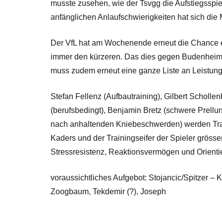
musste zusehen, wie der Tsvgg die Aufstiegssp
anfänglichen Anlaufschwierigkeiten hat sich di
Der VfL hat am Wochenende erneut die Chance et
immer den kürzeren. Das dies gegen Budenheim ge
muss zudem erneut eine ganze Liste an Leistung
Stefan Fellenz (Aufbautraining), Gilbert Schollen
(berufsbedingt), Benjamin Bretz (schwere Prell
nach anhaltenden Kniebeschwerden) werden Traine
Kaders und der Trainingseifer der Spieler gröss
Stressresistenz, Reaktionsvermögen und Orientie
voraussichtliches Aufgebot: Stojancic/Spitzer – 
Zoogbaum, Tekdemir (?), Joseph