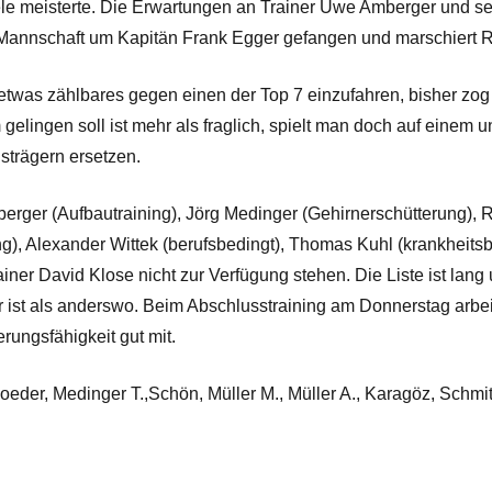
iele meisterte. Die Erwartungen an Trainer Uwe Amberger und 
e Mannschaft um Kapitän Frank Egger gefangen und marschiert R
was zählbares gegen einen der Top 7 einzufahren, bisher zog m
lingen soll ist mehr als fraglich, spielt man doch auf einem u
strägern ersetzen.
berger (Aufbautraining), Jörg Medinger (Gehirnerschütterung), R
ung), Alexander Wittek (berufsbedingt), Thomas Kuhl (krankhei
r David Klose nicht zur Verfügung stehen. Die Liste ist lang 
er ist als anderswo. Beim Abschlusstraining am Donnerstag arbe
rungsfähigkeit gut mit.
Koeder, Medinger T.,Schön, Müller M., Müller A., Karagöz, Schmit