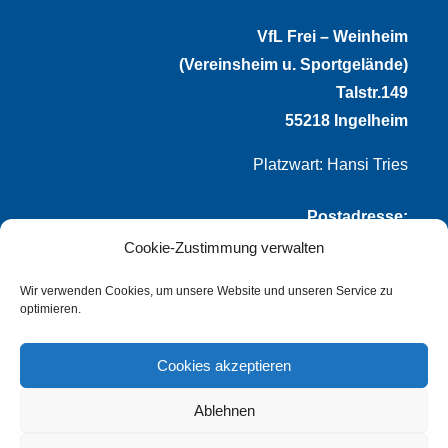
VfL Frei – Weinheim
(Vereinsheim u. Sportgelände)
Talstr.149
55218 Ingelheim
Platzwart: Hansi Tries
Postadresse:
Cookie-Zustimmung verwalten
VfL Frei-Weinheim 1921 e.V.
Thomas Winternheimer
Wir verwenden Cookies, um unsere Website und unseren Service zu
optimieren.
(1. Vorsitzender)
Talstr. 149
Cookies akzeptieren
55218 Ingelheim
Ablehnen
info@vflfw.de