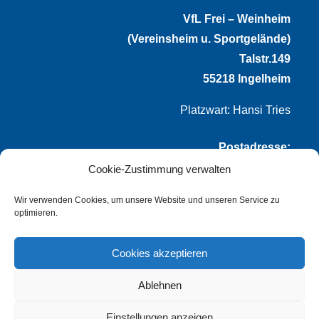
VfL Frei – Weinheim
(Vereinsheim u. Sportgelände)
Talstr.149
55218 Ingelheim
Platzwart: Hansi Tries
Postadresse:
Cookie-Zustimmung verwalten
VfL Frei-Weinheim 1921 e.V.
Thomas Winternheimer
Wir verwenden Cookies, um unsere Website und unseren Service zu
optimieren.
(1. Vorsitzender)
Talstr. 149
Cookies akzeptieren
55218 Ingelheim
Ablehnen
info@vflfw.de
Einstellungen anzeigen