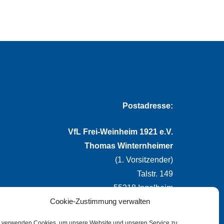
Postadresse:
VfL Frei-Weinheim 1921 e.V.
Thomas Winternheimer
(1. Vorsitzender)
Talstr. 149
55218 Ingelheim
Cookie-Zustimmung verwalten
info@vflfw.de
 verwenden Cookies, um unsere Website und unseren Service zu