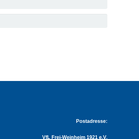
Postadresse:
VfL Frei-Weinheim 1921 e.V.