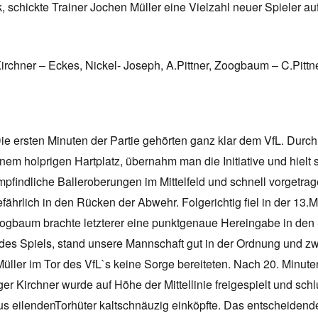
schickte Trainer Jochen Müller eine Vielzahl neuer Spieler auf 
Kirchner – Eckes, Nickel- Joseph, A.Pittner, Zoogbaum – C.Pittn
ie ersten Minuten der Partie gehörten ganz klar dem VfL. Durc
inem holprigen Hartplatz, übernahm man die Initiative und hielt
mpfindliche Balleroberungen im Mittelfeld und schnell vorgetrage
efährlich in den Rücken der Abwehr. Folgerichtig fiel in der 13.
gbaum brachte letzterer eine punktgenaue Hereingabe in den St
 des Spiels, stand unsere Mannschaft gut in der Ordnung und 
ller im Tor des VfL`s keine Sorge bereiteten. Nach 20. Minuten
diger Kirchner wurde auf Höhe der Mittellinie freigespielt und 
aus eilendenTorhüter kaltschnäuzig einköpfte. Das entscheidend