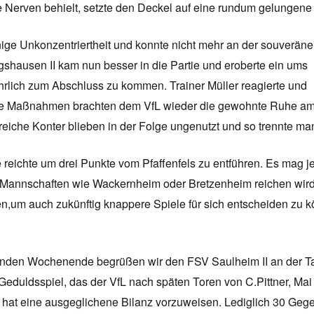
ie Nerven behielt, setzte den Deckel auf eine rundum gelungene 
ige Unkonzentriertheit und konnte nicht mehr an der souverän
gshausen II kam nun besser in die Partie und eroberte ein ums
ährlich zum Abschluss zu kommen. Trainer Müller reagierte und
se Maßnahmen brachten dem VfL wieder die gewohnte Ruhe am B
reiche Konter blieben in der Folge ungenutzt und so trennte ma
te reichte um drei Punkte vom Pfaffenfels zu entführen. Es mag 
Mannschaften wie Wackernheim oder Bretzenheim reichen wird. 
en,um auch zukünftig knappere Spiele für sich entscheiden zu 
en Wochenende begrüßen wir den FSV Saulheim II an der Tals
Geduldsspiel, das der VfL nach späten Toren von C.Pittner, Ma
d hat eine ausgeglichene Bilanz vorzuweisen. Lediglich 30 Gege