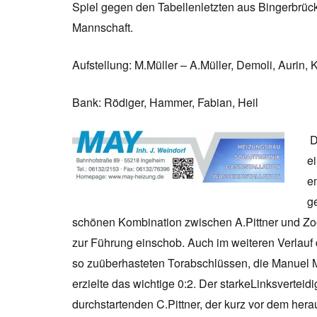
Spiel gegen den Tabellenletzten aus Bingerbrück, 
Mannschaft.
Aufstellung: M.Müller – A.Müller, Demoli, Aurin, 
Bank: Rödiger, Hammer, Fabian, Heil
D
e
e
g
schönen Kombination zwischen A.Pittner und Zoo
zur Führung einschob. Auch im weiteren Verlauf
so zuüberhasteten Torabschlüssen, die Manuel Mü
erzielte das wichtige 0:2. Der starkeLinksvertei
durchstartenden C.Pittner, der kurz vor dem her