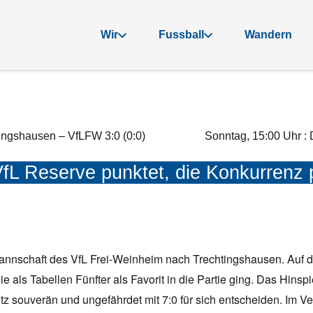
Wir
Fussball
Wandern
tingshausen – VfLFW 3:0 (0:0)
Sonntag, 15:00 Uhr : 
VfL Reserve punktet, die Konkurrenz p
annschaft des VfL Frei-Weinheim nach Trechtingshausen. Auf de
e als Tabellen Fünfter als Favorit in die Partie ging. Das Hinsp
etz souverän und ungefährdet mit 7:0 für sich entscheiden. Im 