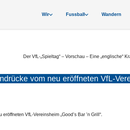
Wir
Fussball
Wandern
Der VfL-„Spieltag“ – Vorschau – Eine „englische“ K
indrücke vom neu eröffneten VfL-Ver
 eröffneten VfL-Vereinsheim „Good’s Bar ’n Grill“.