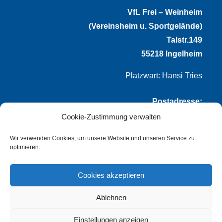
VfL Frei – Weinheim
(Vereinsheim u. Sportgelände)
Talstr.149
55218 Ingelheim
Platzwart: Hansi Tries
Postadresse:
Cookie-Zustimmung verwalten
VfL Frei-Weinheim 1921 e.V.
Thomas Winternheimer
Wir verwenden Cookies, um unsere Website und unseren Service zu
optimieren.
(1. Vorsitzender)
Talstr. 149
Cookies akzeptieren
55218 Ingelheim
Ablehnen
info@vflfw.de
Einstellungen anzeigen