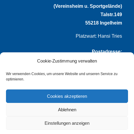
(Vereinsheim u. Sportgelände)
Talstr.149
55218 Ingelheim
Platzwart: Hansi Tries
Postadresse:
Cookie-Zustimmung verwalten
VfL Frei-Weinheim 1921 e.V.
Thomas Winternheimer
Wir verwenden Cookies, um unsere Website und unseren Service zu
optimieren.
(1. Vorsitzender)
Talstr. 149
Cookies akzeptieren
55218 Ingelheim
Ablehnen
info@vflfw.de
Einstellungen anzeigen
© Copyright
dozo-design
–
Impressum
–