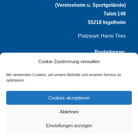
(Vereinsheim u. Sportgelände)
Talstr.149
55218 Ingelheim
Platzwart: Hansi Tries
Postadresse:
Cookie-Zustimmung verwalten
VfL Frei-Weinheim 1921 e.V.
Thomas Winternheimer
Wir verwenden Cookies, um unsere Website und unseren Service zu
optimieren.
(1. Vorsitzender)
Talstr. 149
Cookies akzeptieren
55218 Ingelheim
Ablehnen
info@vflfw.de
Einstellungen anzeigen
© Copyright
dozo-design
–
Impressum
–