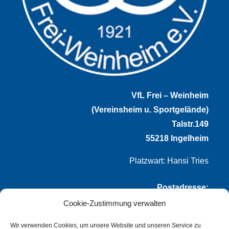
VfL Frei – Weinheim
(Vereinsheim u. Sportgelände)
Talstr.149
55218 Ingelheim
Platzwart: Hansi Tries
Postadresse:
Cookie-Zustimmung verwalten
VfL Frei-Weinheim 1921 e.V.
Thomas Winternheimer
Wir verwenden Cookies, um unsere Website und unseren Service zu