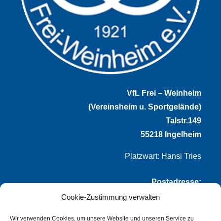
VfL Frei – Weinheim
(Vereinsheim u. Sportgelände)
Talstr.149
55218 Ingelheim
Platzwart: Hansi Tries
Postadresse:
Cookie-Zustimmung verwalten
VfL Frei-Weinheim 1921 e.V.
Thomas Winternheimer
Wir verwenden Cookies, um unsere Website und unseren Service zu