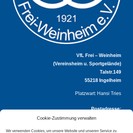
VfL Frei – Weinheim
(Vereinsheim u. Sportgelände)
Talstr.149
55218 Ingelheim
Platzwart: Hansi Tries
Postadresse:
Cookie-Zustimmung verwalten
VfL Frei-Weinheim 1921 e.V.
Thomas Winternheimer
Wir verwenden Cookies, um unsere Website und unseren Service zu