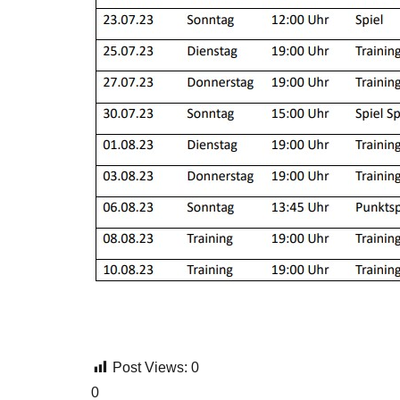
Post Views:
0
0