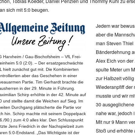
chön, Tobias Koeder, Daniel Penzien und Thommy Kuhl zu erse
an sich mit 5:0 beugen.
Jedem war bewusst
aber die Mannscha
man Steven Thiel 
Bänderdehnung au
 Harxheim / Gau-Bischofsheim – VfL Frei-
Alex Eich von der
inheim 5:0 (2:0). – Der ersatzgeschwächte
spulte Meter um 
L hielt zunächst gut mit. Die Kombinierten
ntrollierten aber das Geschehen in einer
zur Halbzeit völlig
veauarmen Partie. Tim Gerhardt brachte die
Wiederanpfiff der 
usherren in der 29. Minute in Führung.
musste und wir mi
ximilian Schirp erhöhte in der 42. Minute auf
0 und stellte damit die Weichen auf Sieg. Im
30 ausgeglichene 
eiten Durchgang plätscherte die Partie vor
nahe war, jedoch i
ch hin. Schirp machte mit seinem Doppelpack
6./90.) zum 4:0 alles klar. Den Schlusspunkt
Mit nur 9 Mann ve
tzte Jens Friedrich in der Nachspielzeit zum
Stoß und erhöhte a
aren 5:0-Endstand. „Das Wichtigste ist der