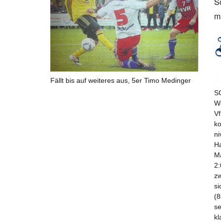
S
m
Fällt bis auf weiteres aus, 5er Timo Medinger
SG
We
Vf
ko
ni
Ha
Ma
2:
zw
si
(8
se
kl