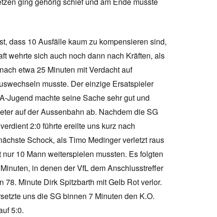
tzen ging gehörig schief und am Ende musste
, dass 10 Ausfälle kaum zu kompensieren sind,
ft wehrte sich auch noch dann nach Kräften, als
nach etwa 25 Minuten mit Verdacht auf
swechseln musste. Der einzige Ersatspieler
 A-Jugend machte seine Sache sehr gut und
Meter auf der Aussenbahn ab. Nachdem die SG
 verdient 2:0 führte ereilte uns kurz nach
nächste Schock, als Timo Medinger verletzt raus
t nur 10 Mann weiterspielen mussten. Es folgten
Minuten, in denen der VfL dem Anschlusstreffer
n 78. Minute Dirk Spitzbarth mit Gelb Rot verlor.
rsetzte uns die SG binnen 7 Minuten den K.O.
uf 5:0.