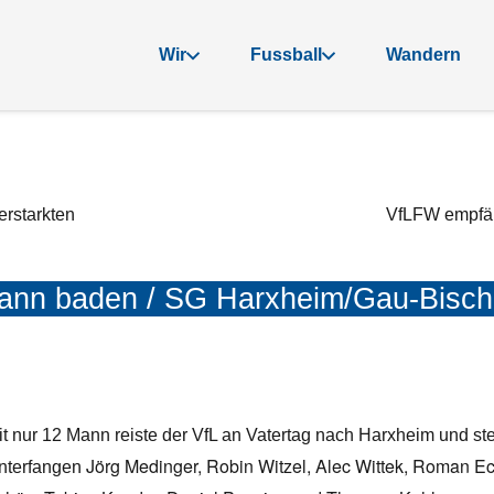
Wir
Fussball
Wandern
erstarkten
VfLFW empfän
ann baden / SG Harxheim/Gau-Bisch
it nur 12 Mann reiste der VfL an Vatertag nach Harxheim und st
Jörg Medinger, Robin Witzel, Alec Wittek, Roman E
nterfangen