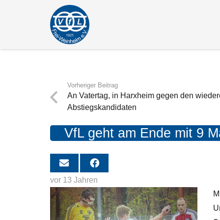
Vorheriger Beitrag
An Vatertag, in Harxheim gegen den wieder
Abstiegskandidaten
VfL geht am Ende mit 9 M
vor 13 Jahren
M
U