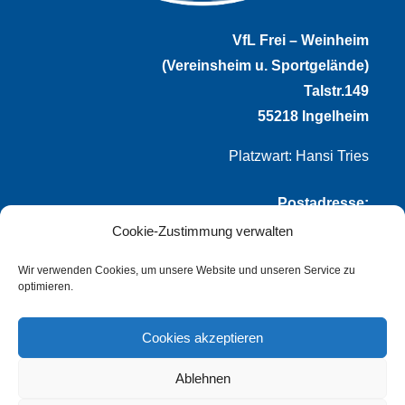
VfL Frei – Weinheim
(Vereinsheim u. Sportgelände)
Talstr.149
55218 Ingelheim
Platzwart: Hansi Tries
Postadresse:
Cookie-Zustimmung verwalten
VfL Frei-Weinheim 1921 e.V.
Thomas Winternheimer
Wir verwenden Cookies, um unsere Website und unseren Service zu
optimieren.
(1. Vorsitzender)
Talstr. 149
Cookies akzeptieren
55218 Ingelheim
Ablehnen
info@vflfw.de