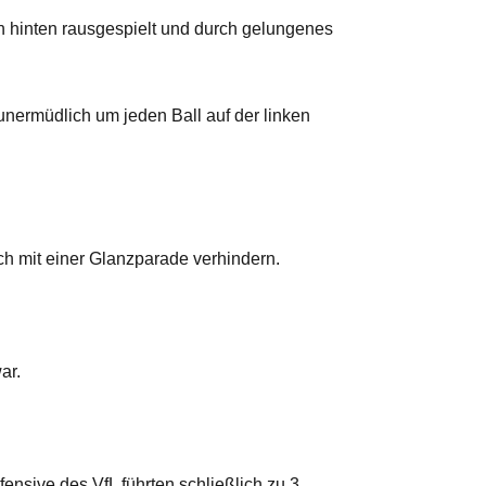
n hinten rausgespielt und durch gelungenes
unermüdlich um jeden Ball auf der linken
h mit einer Glanzparade verhindern.
ar.
ensive des VfL führten schließlich zu 3