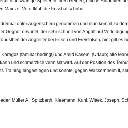
ich auswärtige Spieler in ihren Reihen, etliche Studenten der
en Mainzer Vorortklub die Fussballschuhe.
ts dreimal unter Augenschein genommen und man kommt zu dem 
der Gegner erwartet, der sehr schnell von Angriff auf Verteidigu
obustheit der Angreifer bei Ecken und Freistößen, hier gilt es h
 Karagöz (familiär bedingt) und Arsid Kasemi (Urlaub) alle Mann
en kann und schmerzlich vermisst wird. Auf der Position des Torh
ins Training eingestiegen und konnte, gegen Wackernheim II, s
eder, Müller A., Spitzbarth, Kleemann, Kuhl, Wittek, Joseph, Sch