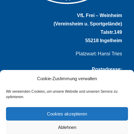
VfL Frei – Weinheim
(Vereinsheim u. Sportgelände)
Talstr.149
55218 Ingelheim
Platzwart: Hansi Tries
Postadresse:
Cookie-Zustimmung verwalten
VfL Frei-Weinheim 1921 e.V.
Thomas Winternheimer
Wir verwenden Cookies, um unsere Website und unseren Service zu
optimieren.
(1. Vorsitzender)
Talstr. 149
Cookies akzeptieren
55218 Ingelheim
Ablehnen
info@vflfw.de