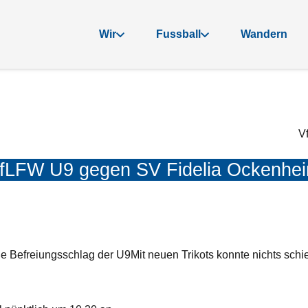
Wir
Fussball
Wandern
Vf
VfLFW U9 gegen SV Fidelia Ockenheim
ße Befreiungsschlag der U9
Mit neuen Trikots konnte nichts schi