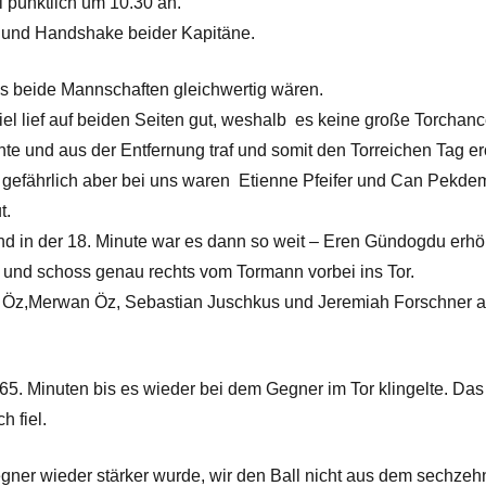
l pünktlich um 10.30 an.
e und Handshake beider Kapitäne.
s beide Mannschaften gleichwertig wären.
el lief auf beiden Seiten gut, weshalb es keine große Torchan
te und aus der Entfernung traf und somit den Torreichen Tag erö
 gefährlich aber bei uns waren Etienne Pfeifer und Can Pekdem
t.
und in der 18. Minute war es dann so weit – Eren Gündogdu erhöh
e und schoss genau rechts vom Tormann vorbei ins Tor.
z,Merwan Öz, Sebastian Juschkus und Jeremiah Forschner ausg
 65. Minuten bis es wieder bei dem Gegner im Tor klingelte. Das
 fiel.
gner wieder stärker wurde, wir den Ball nicht aus dem sechze