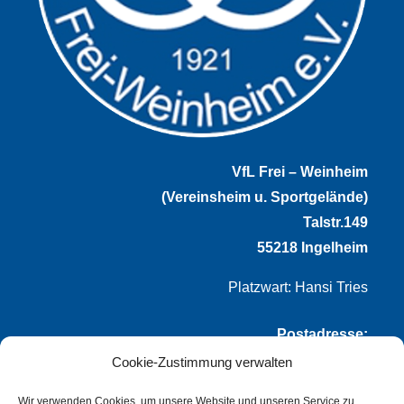
VfL Frei – Weinheim
(Vereinsheim u. Sportgelände)
Talstr.149
55218 Ingelheim
Platzwart: Hansi Tries
Postadresse:
Cookie-Zustimmung verwalten
VfL Frei-Weinheim 1921 e.V.
Thomas Winternheimer
Wir verwenden Cookies, um unsere Website und unseren Service zu