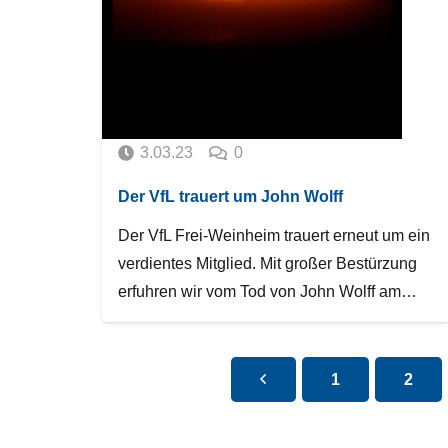
3.03.23
0
Der VfL trauert um John Wolff
Der VfL Frei-Weinheim trauert erneut um ein
verdientes Mitglied. Mit großer Bestürzung
erfuhren wir vom Tod von John Wolff am…
1
2