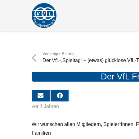
Vorheriger Beitrag
Der VfL-„Spieltag“ – (etwas) glücklose VfL
Der VfL F
vor 4 Jahren
Wir wünschen allen Mitgliedern, Spieler*innen, 
Familien