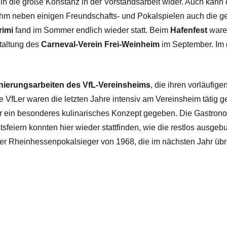
n die große Konstanz in der Vorstandsarbeit wider. Auch kann 
m neben einigen Freundschafts- und Pokalspielen auch die ge
rimi
fand im Sommer endlich wieder statt. Beim
Hafenfest
waren
staltung des
Carneval-Verein Frei-Weinheim
im September. Im 
nierungsarbeiten des VfL-Vereinsheims
, die ihren vorläufig
 VfLer waren die letzten Jahre intensiv am Vereinsheim tätig
ar ein besonderes kulinarisches Konzept gegeben. Die Gastron
sfeiern konnten hier wieder stattfinden, wie die restlos ausgeb
r Rheinhessenpokalsieger von 1968, die im nächsten Jahr übrig