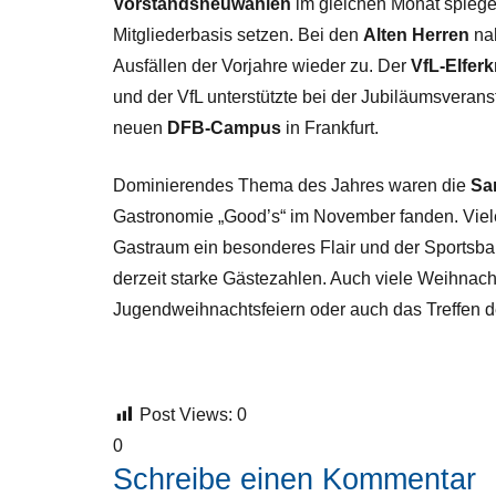
Vorstandsneuwahlen
im gleichen Monat spiegel
Mitgliederbasis setzen. Bei den
Alten Herren
nah
Ausfällen der Vorjahre wieder zu. Der
VfL-Elferk
und der VfL unterstützte bei der Jubiläumsveran
neuen
DFB-Campus
in Frankfurt.
Dominierendes Thema des Jahres waren die
Sa
Gastronomie „Good’s“ im November fanden. Viele
Gastraum ein besonderes Flair und der Sportsb
derzeit starke Gästezahlen. Auch viele Weihnacht
Jugendweihnachtsfeiern oder auch das Treffen de
Post Views:
0
0
Schreibe einen Kommentar