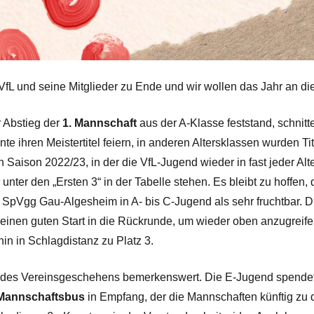
 VfL und seine Mitglieder zu Ende und wir wollen das Jahr an d
 Abstieg der
1. Mannschaft
aus der A-Klasse feststand, schnitt
e ihren Meistertitel feiern, in anderen Altersklassen wurden T
en Saison 2022/23, in der die VfL-Jugend wieder in fast jeder Alt
nter den „Ersten 3“ in der Tabelle stehen. Es bleibt zu hoffen, 
 SpVgg Gau-Algesheim in A- bis C-Jugend als sehr fruchtbar. Die
f einen guten Start in die Rückrunde, um wieder oben anzugreif
in in Schlagdistanz zu Platz 3.
 des Vereinsgeschehens bemerkenswert. Die E-Jugend spendete
Mannschaftsbus
in Empfang, der die Mannschaften künftig zu 