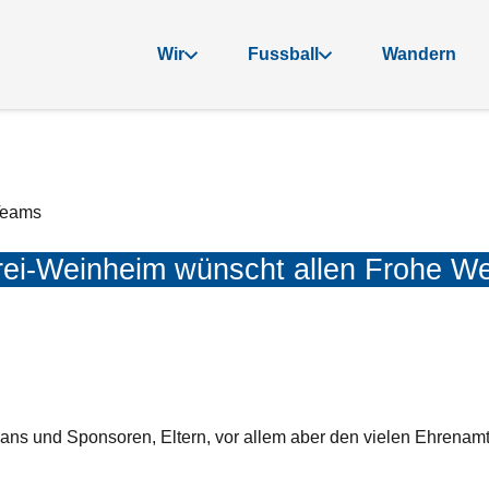
Wir
Fussball
Wandern
-Teams
rei-Weinheim wünscht allen Frohe W
Fans und Sponsoren, Eltern, vor allem aber den vielen Ehrenam