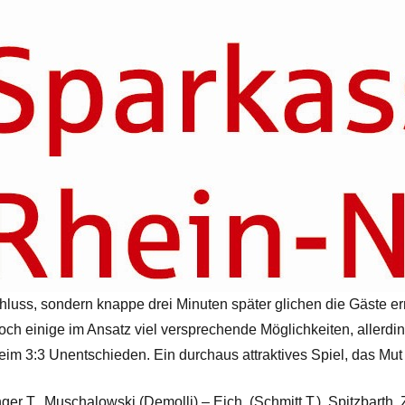
hluss, sondern knappe drei Minuten später glichen die Gäste er
noch einige im Ansatz viel versprechende Möglichkeiten, allerd
 beim 3:3 Unentschieden. Ein durchaus attraktives Spiel, das Mu
ger T., Muschalowski (Demolli) – Eich, (Schmitt T.), Spitzbarth