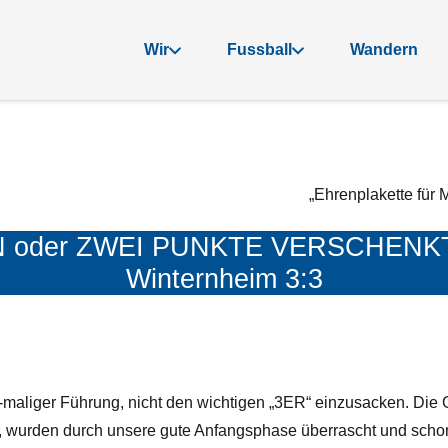
Wir
Fussball
Wandern
„Ehrenplakette für 
der ZWEI PUNKTE VERSCHENKT??
Winternheim 3:3
 3-maliger Führung, nicht den wichtigen „3ER“ einzusacken. Die 
n, wurden durch unsere gute Anfangsphase überrascht und schon