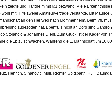
keln zeigte und Harxheim mit 6:1 bezwang.
Viele Erkenntnisse 
e wohl mit Hilfe zweier Amateurverträge verstärkte. Mit Mauri
mannschaft an den Herrweg nach Mommenheim. Beim VfL muss m
rellung zugezogen hat. Ebenfalls nicht an Bord sind Sandro Ze
co Stojancic & Johannes Diehl. Zum Glück ist der Kader von T
hne die 1b zu schwächen. Während die 1. Mannschaft um 18:00 U
, Henrich, Sinanovic, Mull, Richter, Spitzbarth, Kull, Baumgar