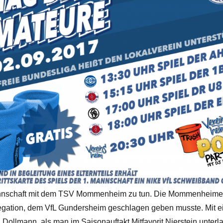
nnschaft mit dem TSV Mommenheim zu tun. Die Mommenheimer 
Relegation, dem VfL Gundersheim geschlagen geben musste. Mit 
Dollmann, als man im Saisonauftakt Mitfavorit Nierstein unterla