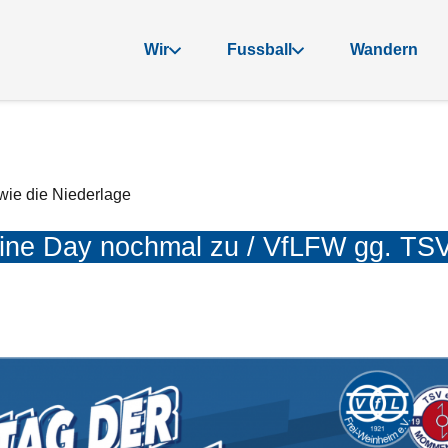
Wir
Fussball
Wandern
wie die Niederlage
line Day nochmal zu / VfLFW gg. T