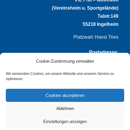
(Vereinsheim u. Sportgelände)
Talstr.149
55218 Ingelheim
Platzwart: Hansi Tries
Postadresse:
Cookie-Zustimmung verwalten
VfL Frei-Weinheim 1921 e.V.
Thomas Winternheimer
Wir verwenden Cookies, um unsere Website und unseren Service zu
optimieren.
(1. Vorsitzender)
Talstr. 149
Cookies akzeptieren
55218 Ingelheim
Ablehnen
info@vflfw.de
Einstellungen anzeigen
© Copyright
dozo-design
–
Impressum
–