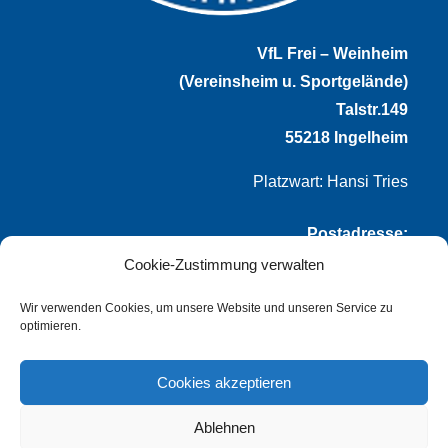
VfL Frei – Weinheim
(Vereinsheim u. Sportgelände)
Talstr.149
55218 Ingelheim
Platzwart: Hansi Tries
Postadresse:
Cookie-Zustimmung verwalten
VfL Frei-Weinheim 1921 e.V.
Thomas Winternheimer
Wir verwenden Cookies, um unsere Website und unseren Service zu
optimieren.
(1. Vorsitzender)
Talstr. 149
Cookies akzeptieren
55218 Ingelheim
Ablehnen
info@vflfw.de