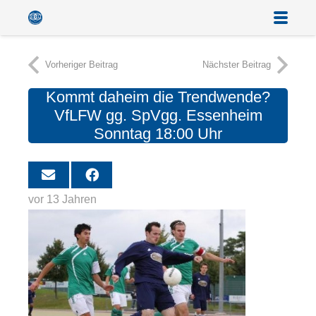
Vorheriger Beitrag
Nächster Beitrag
Kommt daheim die Trendwende?
VfLFW gg. SpVgg. Essenheim
Sonntag 18:00 Uhr
vor 13 Jahren