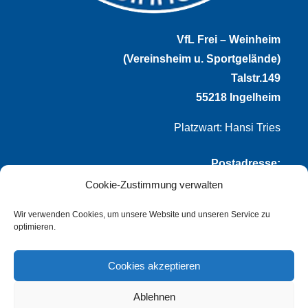
VfL Frei – Weinheim
(Vereinsheim u. Sportgelände)
Talstr.149
55218 Ingelheim
Platzwart: Hansi Tries
Postadresse:
Cookie-Zustimmung verwalten
VfL Frei-Weinheim 1921 e.V.
Thomas Winternheimer
Wir verwenden Cookies, um unsere Website und unseren Service zu
optimieren.
(1. Vorsitzender)
Talstr. 149
Cookies akzeptieren
55218 Ingelheim
Ablehnen
info@vflfw.de