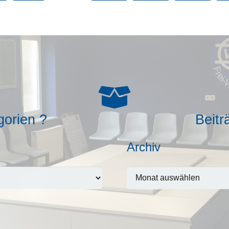
gorien ?
Beitr
Archiv
Archiv