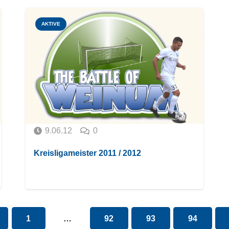
AKTIVE
9.06.12
0
Kreisligameister 2011 / 2012
1
…
92
93
94