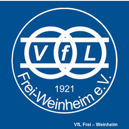
VfL Frei – Weinheim