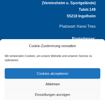
(Vereinsheim u. Sportgelände)
Talstr.149
55218 Ingelheim
Platzwart: Hansi Tries
Postadresse:
Cookie-Zustimmung verwalten
VfL Frei-Weinheim 1921 e.V.
Thomas Winternheimer
Wir verwenden Cookies, um unsere Website und unseren Service zu
optimieren.
(1. Vorsitzender)
Talstr. 149
Cookies akzeptieren
55218 Ingelheim
Ablehnen
info@vflfw.de
Einstellungen anzeigen
© Copyright
dozo-design
–
Impressum
–
Datenschutz
–
Cookie-Richtlinie (EU)