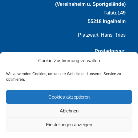
(Vereinsheim u. Sportgelände)
Talstr.149
55218 Ingelheim
Platzwart: Hansi Tries
Postadresse:
Cookie-Zustimmung verwalten
VfL Frei-Weinheim 1921 e.V.
Thomas Winternheimer
Wir verwenden Cookies, um unsere Website und unseren Service zu
optimieren.
(1. Vorsitzender)
Talstr. 149
Cookies akzeptieren
55218 Ingelheim
Ablehnen
info@vflfw.de
Einstellungen anzeigen
© Copyright
dozo-design
–
Impressum
–
Datenschutz
–
Cookie-Richtlinie (EU)