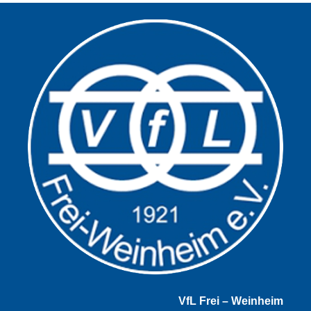
VfL Frei – Weinheim