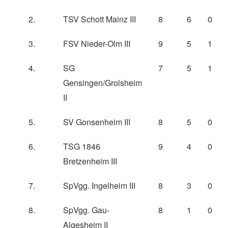
2.
TSV Schott Mainz III
8
6
0
3.
FSV Nieder-Olm III
9
5
1
4.
SG
7
5
1
Gensingen/Grolsheim
II
5.
SV Gonsenheim III
8
5
0
6.
TSG 1846
9
4
0
Bretzenheim III
7.
SpVgg. Ingelheim III
8
3
0
8.
SpVgg. Gau-
8
1
0
Algesheim II