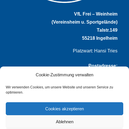
VfL Frei – Weinheim
(Vereinsheim u. Sportgelände)
Talstr.149
55218 Ingelheim
Platzwart: Hansi Tries
Postadresse:
Cookie-Zustimmung verwalten
VfL Frei-Weinheim 1921 e.V.
Thomas Winternheimer
Wir verwenden Cookies, um unsere Website und unseren Service zu
optimieren.
(1. Vorsitzender)
Talstr. 149
Cookies akzeptieren
55218 Ingelheim
Ablehnen
info@vflfw.de