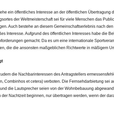
he ein öffentliches Interesse an der öffentlichen Übertragung 
ortes der Weltmeisterschaft sei für viele Menschen das Public 
olgen. Auch bestehe an diesem Gemeinschaftserlebnis nach den
ßes Interesse. Aufgrund des öffentlichen Interesses habe die 
nforderungen gemacht. Da es um eine internationale Sportvera
fen, die die ansonsten maßgeblichen Richtwerte in mäßigem Um
gt
udem die Nachbarinteressen des Antragstellers ermessensfehler
, Combinhos et cetera) verboten. Die Fernsehdarbietung sei au
und die Lautsprecher seien von der Wohnbebauung abgewandt ei
in der Nachtzeit beginnen, nur übertragen werden, wenn der dar