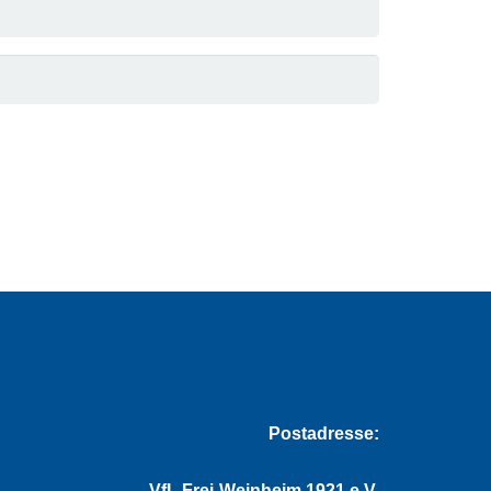
Postadresse:
VfL Frei-Weinheim 1921 e.V.