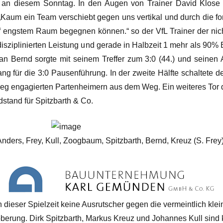
an diesem Sonntag. In den Augen von Trainer David Klose m
Kaum ein Team verschiebt gegen uns vertikal und durch die fort
 engstem Raum begegnen können.“ so der VfL Trainer der nicht
disziplinierten Leistung und gerade in Halbzeit 1 mehr als 90% Ba
an Bernd sorgte mit seinem Treffer zum 3:0 (44.) und seinen 
ang für die 3:0 Pausenführung. In der zweite Hälfte schaltete
eg engagierten Partenheimern aus dem Weg. Ein weiteres Tor d
stand für Spitzbarth & Co.
nders, Frey, Kull, Zoogbaum, Spitzbarth, Bernd, Kreuz (S. Frey)
 dieser Spielzeit keine Ausrutscher gegen die vermeintlich klein
roberung. Dirk Spitzbarth, Markus Kreuz und Johannes Kull sin