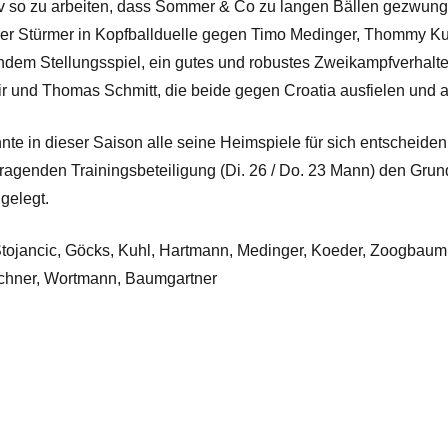
iv so zu arbeiten, dass Sommer & Co zu langen Bällen gezwunge
r Stürmer in Kopfballduelle gegen Timo Medinger, Thommy Kuh
dem Stellungsspiel, ein gutes und robustes Zweikampfverhalten
ir und Thomas Schmitt, die beide gegen Croatia ausfielen und 
nte in dieser Saison alle seine Heimspiele für sich entscheid
ragenden Trainingsbeteiligung (Di. 26 / Do. 23 Mann) den Grunds
gelegt.
tojancic, Göcks, Kuhl, Hartmann, Medinger, Koeder, Zoogbaum, 
rchner, Wortmann, Baumgartner