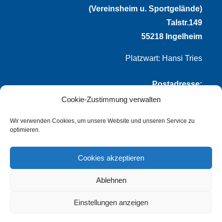
(Vereinsheim u. Sportgelände)
Talstr.149
55218 Ingelheim
Platzwart: Hansi Tries
Postadresse:
Cookie-Zustimmung verwalten
VfL Frei-Weinheim 1921 e.V.
Thomas Winternheimer
Wir verwenden Cookies, um unsere Website und unseren Service zu
optimieren.
(1. Vorsitzender)
Talstr. 149
Cookies akzeptieren
55218 Ingelheim
Ablehnen
info@vflfw.de
Einstellungen anzeigen
© Copyright
dozo-design
–
Impressum
–