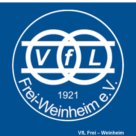
VfL Frei – Weinheim