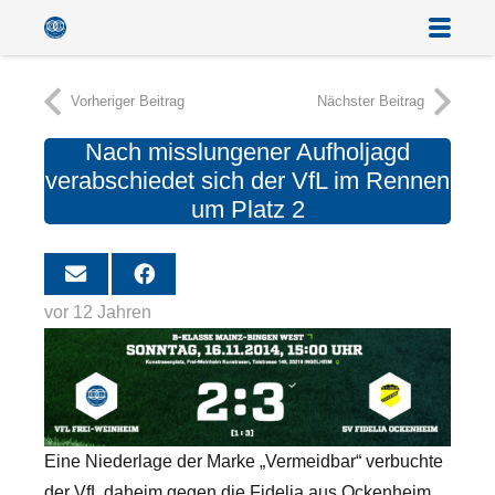
Vorheriger Beitrag
Nächster Beitrag
Nach misslungener Aufholjagd
verabschiedet sich der VfL im Rennen
um Platz 2
vor 12 Jahren
Eine Niederlage der Marke „Vermeidbar“ verbuchte
der VfL daheim gegen die Fidelia aus Ockenheim.