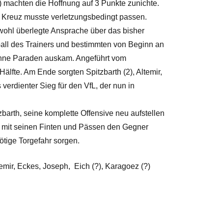
) machten die Hoffnung auf 3 Punkte zunichte.
 Kreuz musste verletzungsbedingt passen.
wohl überlegte Ansprache über das bisher
hball des Trainers und bestimmten von Beginn an
r ohne Paraden auskam. Angeführt vom
älfte. Am Ende sorgten Spitzbarth (2), Altemir,
verdienter Sieg für den VfL, der nun in
barth, seine komplette Offensive neu aufstellen
d mit seinen Finten und Pässen den Gegner
tige Torgefahr sorgen.
temir, Eckes, Joseph, Eich (?), Karagoez (?)