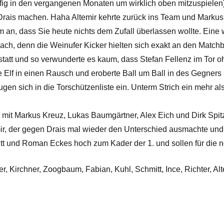
äufig in den vergangenen Monaten um wirklich oben mitzuspielen
rais machen. Haha Altemir kehrte zurück ins Team und Markus
, dass Sie heute nichts dem Zufall überlassen wollte. Eine 
l wach, denn die Weinufer Kicker hielten sich exakt an den Matc
ht statt und so verwunderte es kaum, dass Stefan Fellenz im To
e Elf in einen Rausch und eroberte Ball um Ball in des Gegners H
n sich in die Torschützenliste ein. Unterm Strich ein mehr als 
r mit Markus Kreuz, Lukas Baumgärtner, Alex Eich und Dirk Spitz
emir, der gegen Drais mal wieder den Unterschied ausmachte un
 und Roman Eckes hoch zum Kader der 1. und sollen für die nö
r, Kirchner, Zoogbaum, Fabian, Kuhl, Schmitt, Ince, Richter, Al