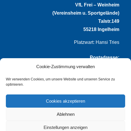
VfL Frei – Weinheim
(Vereinsheim u. Sportgelände)
Talstr.149
55218 Ingelheim
Platzwart: Hansi Tries
Postadresse:
Cookie-Zustimmung verwalten
VfL Frei-Weinheim 1921 e.V.
Thomas Winternheimer
Wir verwenden Cookies, um unsere Website und unseren Service zu
optimieren.
(1. Vorsitzender)
Talstr. 149
Cookies akzeptieren
55218 Ingelheim
Ablehnen
info@vflfw.de
Einstellungen anzeigen