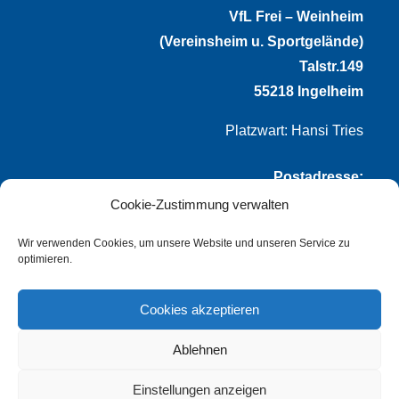
VfL Frei – Weinheim
(Vereinsheim u. Sportgelände)
Talstr.149
55218 Ingelheim
Platzwart: Hansi Tries
Postadresse:
Cookie-Zustimmung verwalten
VfL Frei-Weinheim 1921 e.V.
Thomas Winternheimer
Wir verwenden Cookies, um unsere Website und unseren Service zu
optimieren.
(1. Vorsitzender)
Talstr. 149
Cookies akzeptieren
55218 Ingelheim
Ablehnen
info@vflfw.de
Einstellungen anzeigen